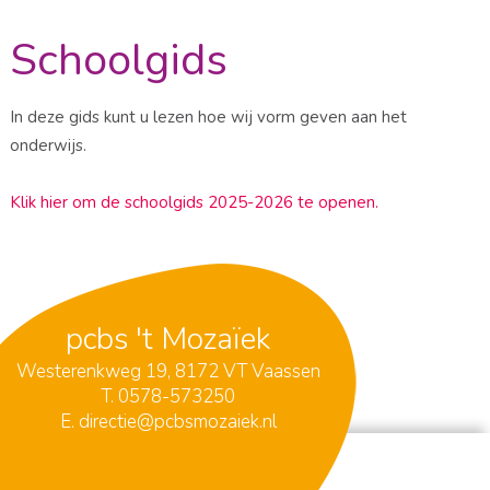
Schoolgids
In deze gids kunt u lezen hoe wij vorm geven aan het
onderwijs.
Klik hier om de schoolgids 2025-2026 te openen.
pcbs 't Mozaïek
Westerenkweg 19, 8172 VT Vaassen
T.
0578-573250
E.
directie@pcbsmozaiek.nl